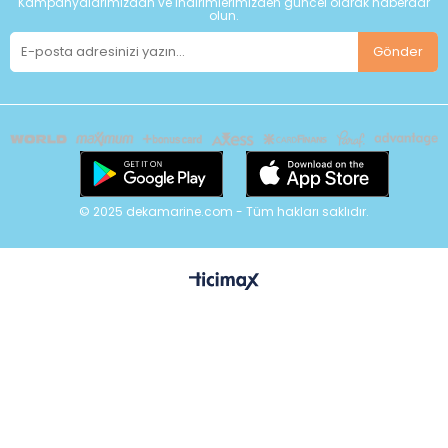
Kampanyalarımızdan ve indirimlerimizden güncel olarak haberdar
olun.
Gönder
© 2025 dekamarine.com - Tüm hakları saklıdır.