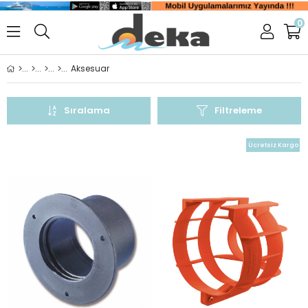
0
Aksesuar
Sıralama
Filtreleme
Ücretsiz Kargo