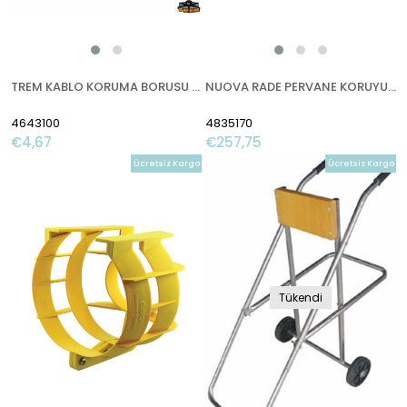
TREM KABLO KORUMA BORUSU İÇİN FLANŞ BAĞLANTISI
NUOVA RADE PERVANE KORUYUCU,25-35 HP,Ø29CM,TURUNCU
4643100
4835170
€4,67
€257,75
Ücretsiz Kargo
Ücretsiz Kargo
Tükendi