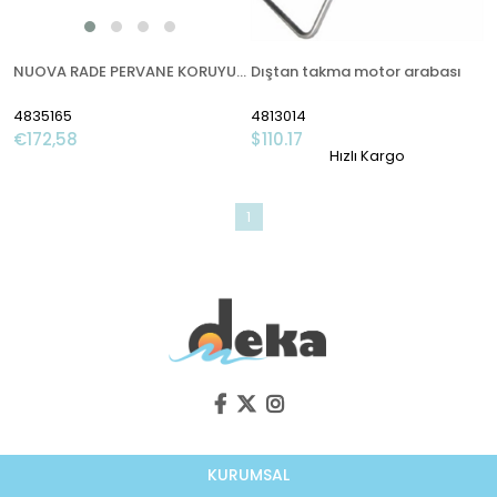
NUOVA RADE PERVANE KORUYUCU, 9-25 HP, Ø23CM, SARI
Dıştan takma motor arabası
4835165
4813014
€172,58
$110.17
Hızlı Kargo
1
KURUMSAL