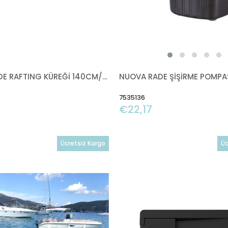
NUOVA RADE RAFTING KÜREĞİ 140CM/Ø30MM
7535136
€22,17
Ücretsiz Kargo
Üc