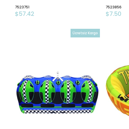
7523751
7523856
$57.42
$7.50
Ücretsiz Kargo