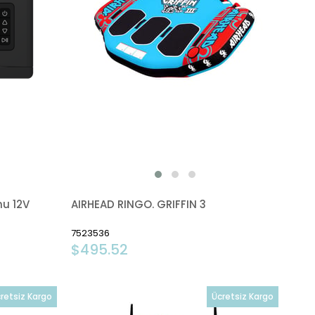
nu 12V
AIRHEAD RINGO. GRIFFIN 3
7523536
$495.52
retsiz Kargo
Ücretsiz Kargo