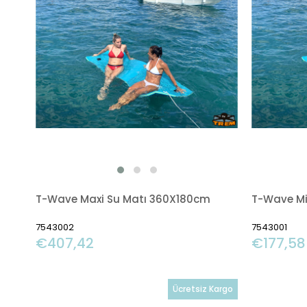
T-Wave Maxi Su Matı 360X180cm
T-Wave Mi
7543002
7543001
€407,42
€177,58
Ücretsiz Kargo