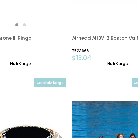
rone III Ringo
Airhead AHBV-2 Boston Valf 
7523866
8
$13.04
Hızlı Kargo
Hızlı Kargo
Ücretsiz Kargo
Üc