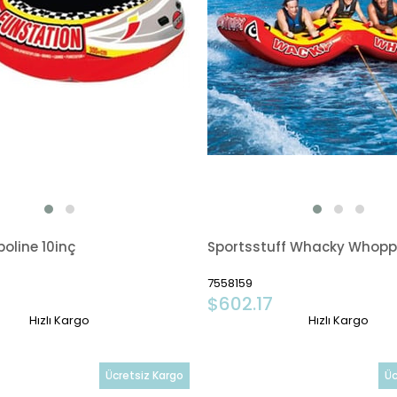
oline 10inç
Sportsstuff Whacky Whopp
7558159
$602.17
Hızlı Kargo
Hızlı Kargo
Ücretsiz Kargo
Üc