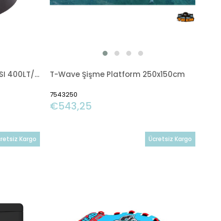
NUOVA RADE ŞİŞİRME POMPASI 400LT/DK 40MBAR
T-Wave Şişme Platform 250x150cm
7543250
€543,25
retsiz Kargo
Ücretsiz Kargo