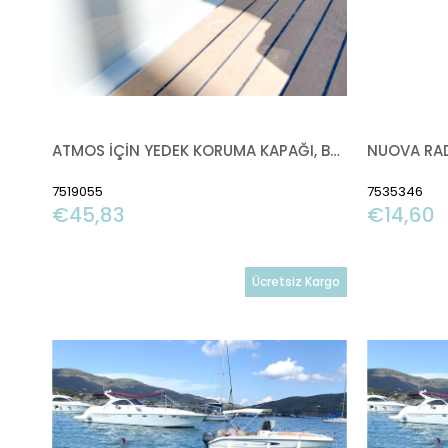
ATMOS İÇİN YEDEK KORUMA KAPAĞI, BEYAZ
7519055
7535346
€45,83
€14,60
Ücretsiz Kargo