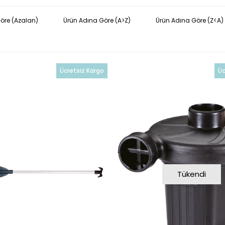
Göre (Azalan)
Ürün Adına Göre (A>Z)
Ürün Adına Göre (Z<A)
Ücretsiz Kargo
Üc
Tükendi