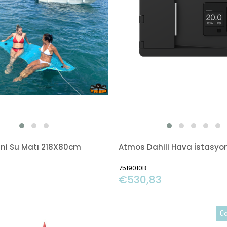
ni Su Matı 218X80cm
Atmos Dahili Hava İstasyo
7519010B
€530,83
Üc