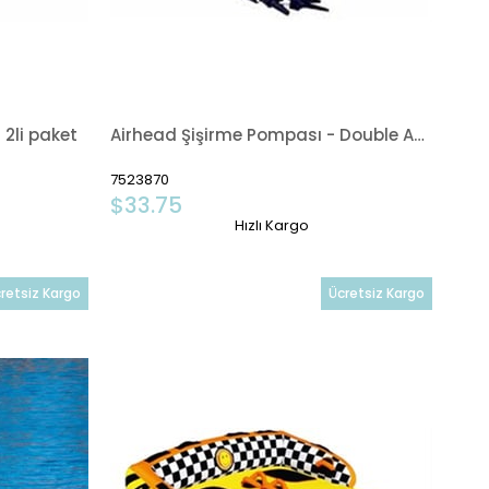
2li paket
Airhead Şişirme Pompası - Double Action -
7523870
$33.75
Hızlı Kargo
retsiz Kargo
Ücretsiz Kargo