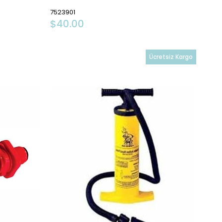
7523901
$40.00
Ücretsiz Kargo