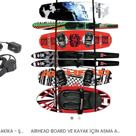
AIRHEAD 12V POMPA 260LT/DAKİKA - ŞARJ EDİLEBİLİR
AIRHEAD BOARD VE KAYAK İÇİN ASMA ASKISI