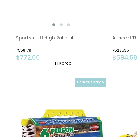
Sportsstuff High Roller 4
Airhead Th
7558179
7523535
$772.00
$594.5
Hızlı Kargo
Ücretsiz Kargo