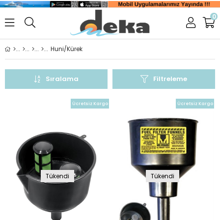
0
Huni/Kürek
Sıralama
Filtreleme
Ücretsiz Kargo
Ücretsiz Kargo
Tükendi
Tükendi