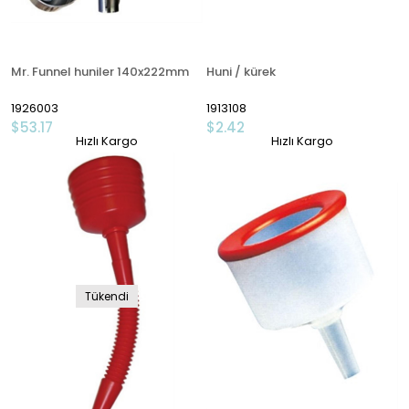
Mr. Funnel huniler 140x222mm
Huni / kürek
1926003
1913108
$53.17
$2.42
Hızlı Kargo
Hızlı Kargo
Tükendi