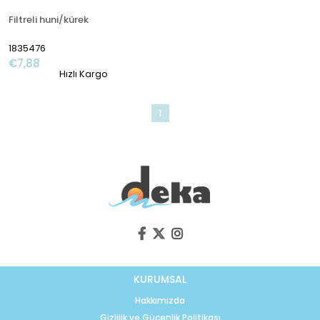
Filtreli huni/kürek
1835476
€7,88
Hızlı Kargo
1
KURUMSAL
Hakkımızda
Gizlilik ve Gücenlik Politikası