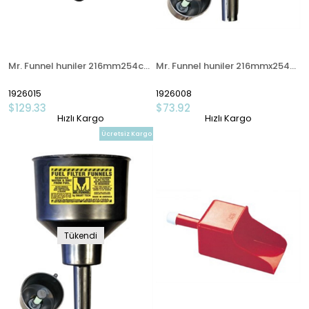
Mr. Funnel huniler 216mm254cm 45lt dak.
Mr. Funnel huniler 216mmx254cm
1926015
1926008
$129.33
$73.92
Hızlı Kargo
Hızlı Kargo
Ücretsiz Kargo
Tükendi