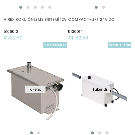
AIREX KOKU ÖNLEME SİSTEMİ 12V
COMPACT-LIFT 24V DC
5106010
5106014
€782,50
€1.152,50
Ücretsiz Kargo
Ücretsiz Kargo
Tükendi
Tükendi