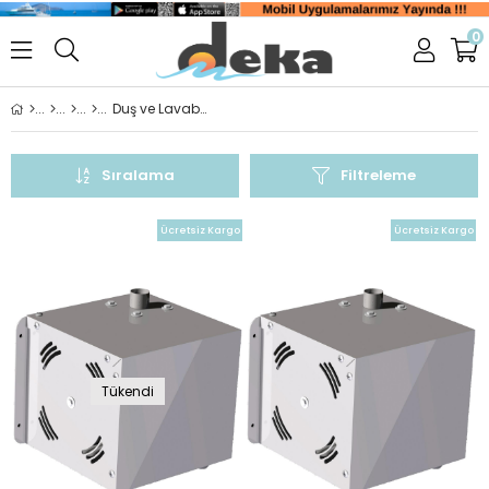
0
Duş ve Lavabo Atık Su Pompaları
Sıralama
Filtreleme
Ücretsiz Kargo
Ücretsiz Kargo
Tükendi