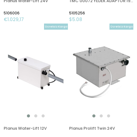
Planus Water-Lift 24V
TMC 00072 YEDEK ADAPTÖR 19MM
5106006
5105256
€1.029,17
$5.08
Ücretsiz Kargo
Ücretsiz Kargo
Planus Water-Lift 12V
Planus Prolift Twin 24V