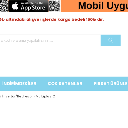
₺ altındaki alışverişlerde kargo bedeli 150₺ dir.
İNDİRİMDEKİLER
ÇOK SATANLAR
FIRSAT ÜRÜNLE
 İnvertör/Redresör
>
Multiplus C