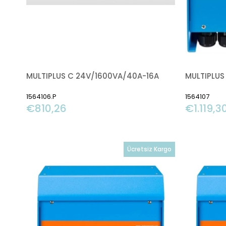
MULTIPLUS C 24V/1600VA/40A-16A
MULTIPLUS
1564106.P
1564107
€810,26
€1.119,3
Ücretsiz Kargo