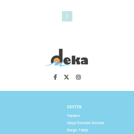
1
DESTEK
Yardım
Sıkça Sorulan Sorular
Kargo Takip