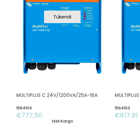
Tükendi
MULTIPLUS C 24V/1200VA/25A-16A
MULTIPLUS
1564104
1564103
€777,50
€817,91
Hızlı Kargo