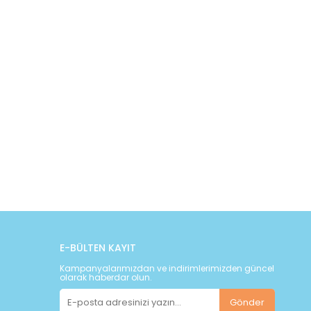
E-BÜLTEN KAYIT
Kampanyalarımızdan ve indirimlerimizden güncel
olarak haberdar olun.
Gönder