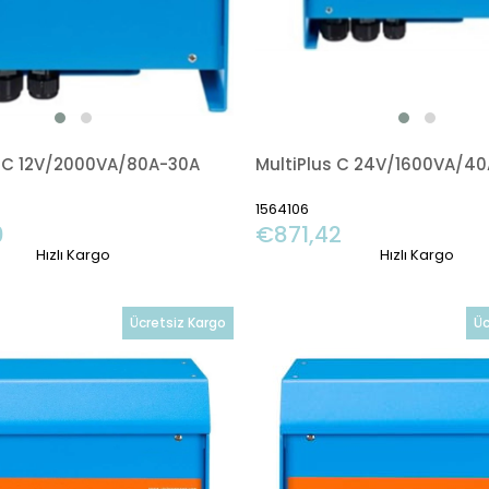
 C 12V/2000VA/80A-30A
1564106
0
€871,42
Hızlı Kargo
Hızlı Kargo
Ücretsiz Kargo
Üc