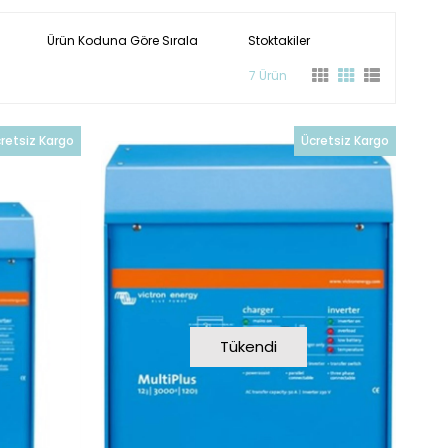
Ürün Koduna Göre Sırala
Stoktakiler
7 Ürün
retsiz Kargo
Ücretsiz Kargo
Tükendi