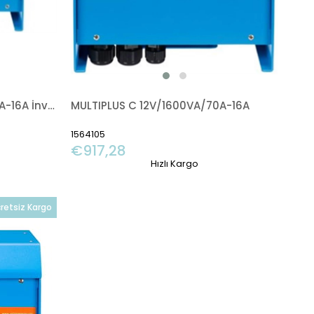
MultiPlus C 24V/1600VA/40A-16A İnverter/Charger
MULTIPLUS C 12V/1600VA/70A-16A
1564105
€917,28
Hızlı Kargo
retsiz Kargo