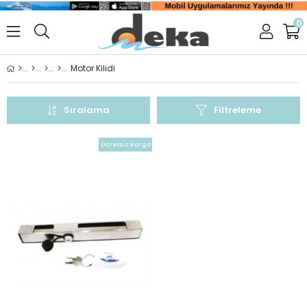
0
Motor Kilidi
Sıralama
Filtreleme
Ücretsiz Kargo