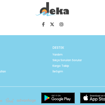
DESTEK
Yardım
Sıkça Sorulan Sorular
Kargo Takip
lları
İletişim