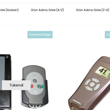
Göre (Azalan)
Ürün Adına Göre (A>Z)
Ürün Adına Göre (Z<A)
Ücretsiz Kargo
Üc
Tükendi