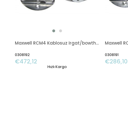
Maxwell RCM4 Kablosuz Irgat/bowthruster Kontrol Kumandası
0308192
0308191
€472,12
€286,10
Hızlı Kargo