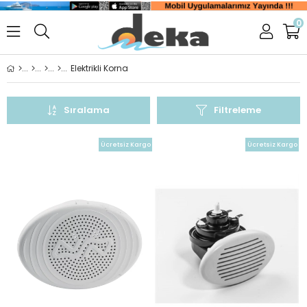
0
Elektrikli Korna
Sıralama
Filtreleme
Ücretsiz Kargo
Ücretsiz Kargo