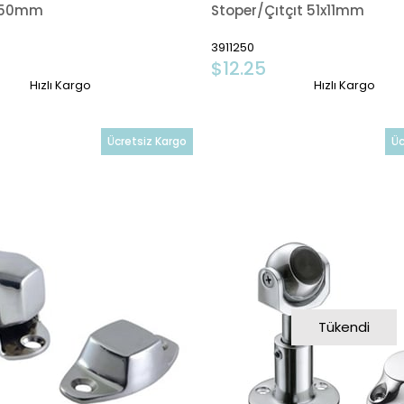
1x50mm
Stoper/Çıtçıt 51x11mm
3911250
$12.25
Hızlı Kargo
Hızlı Kargo
Ücretsiz Kargo
Üc
Tükendi