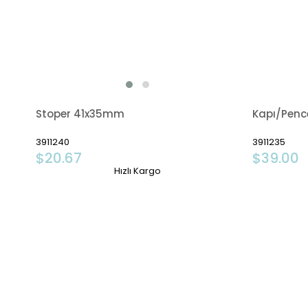
Stoper 41x35mm
Kapı/Pence
3911240
3911235
$20.67
$39.00
Hızlı Kargo