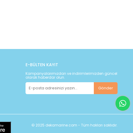
E-BÜLTEN KAYIT
Kampanyalarımızdan ve indirimlerimizden güncel
olarak haberdar olun.
Gönder
© 2025 dekamarine.com - Tüm hakları saklıdır.