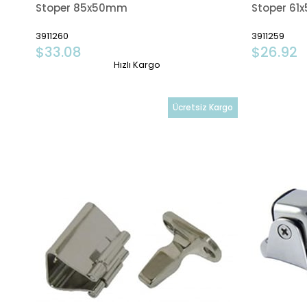
Stoper 85x50mm
Stoper 6
3911260
3911259
$33.08
$26.92
Hızlı Kargo
Ücretsiz Kargo