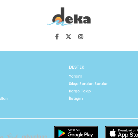
DESTEK
Yardım
Sıkça Sorulan Sorular
Kargo Takip
lları
İletişim