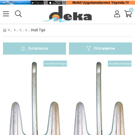
0
Hall Tipi
Sıralama
Filtreleme
Ücretsiz Kargo
Ücretsiz Kargo