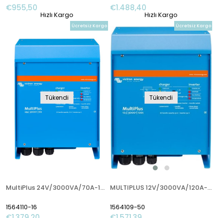
€955,50
€1.488,40
Hızlı Kargo
Hızlı Kargo
Ücretsiz Kargo
Ücretsiz Kargo
Tükendi
Tükendi
MultiPlus 24V/3000VA/70A-16A İnverter/Charger
MULTIPLUS 12V/3000VA/120A-50A
1564110-16
1564109-50
€1.379,20
€1.571,39