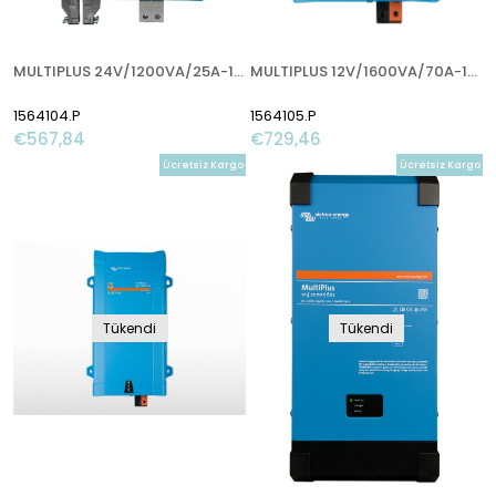
MULTIPLUS 24V/1200VA/25A-16A
MULTIPLUS 12V/1600VA/70A-16A
1564104.P
1564105.P
€567,84
€729,46
Ücretsiz Kargo
Ücretsiz Kargo
Tükendi
Tükendi