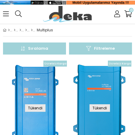
0
Multiplus
Sıralama
Filtreleme
Ücretsiz Kargo
Ücretsiz Kargo
Tükendi
Tükendi