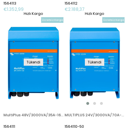
1564113
1564112
€1.352,99
€2.188,37
Hızlı Kargo
Hızlı Kargo
Ücretsiz Kargo
Ücretsiz Kargo
Tükendi
Tükendi
MultiPlus 48V/3000VA/35A-16A İnverter/Charger
MULTIPLUS 24V/3000VA/70A-50A
1564111
1564110-50