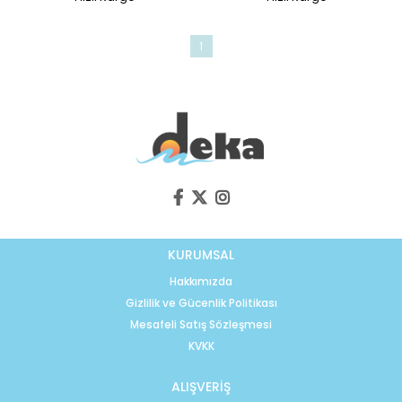
1
KURUMSAL
Hakkımızda
Gizlilik ve Gücenlik Politikası
Mesafeli Satış Sözleşmesi
KVKK
ALIŞVERİŞ