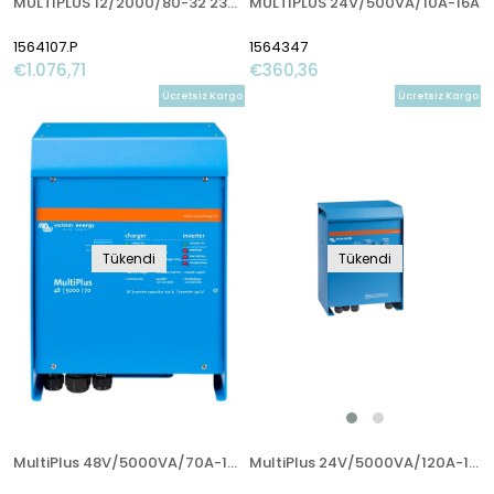
MULTIPLUS 12/2000/80-32 230V VE.Bus
MULTIPLUS 24V/500VA/10A-16A
1564107.P
1564347
€1.076,71
€360,36
Ücretsiz Kargo
Ücretsiz Kargo
Tükendi
Tükendi
MultiPlus 48V/5000VA/70A-100A İnverter/Charger
MultiPlus 24V/5000VA/120A-100A İnverter/Charger