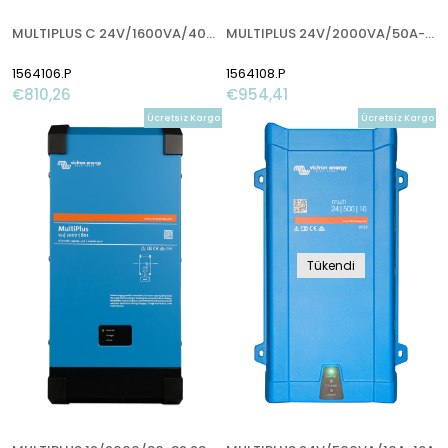
MULTIPLUS C 24V/1600VA/40A-16A
MULTIPLUS 24V/2000VA/50A-32A
1564106.P
1564108.P
€810,26
€954,41
Ücretsiz Kargo
Ücretsiz Kargo
Tükendi