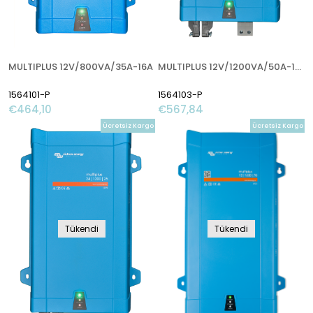
MULTIPLUS 12V/800VA/35A-16A
MULTIPLUS 12V/1200VA/50A-16A
1564101-P
1564103-P
€464,10
€567,84
Ücretsiz Kargo
Ücretsiz Kargo
Tükendi
Tükendi