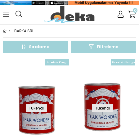
0
BARKA SRL
Sıralama
Filtreleme
Ücretsiz Kargo
Ücretsiz Kargo
Tükendi
Tükendi