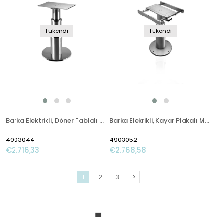
Tükendi
Tükendi
Barka Elektrikli, Döner Tablalı Masa Ayağı. 24V. 2 Kademe - 732mm
Barka Elekrikli, Kayar Plakalı Masa Ayağı. 12V. 2 Kademe-700mm
4903044
4903052
€2.716,33
€2.768,58
1
2
3
>