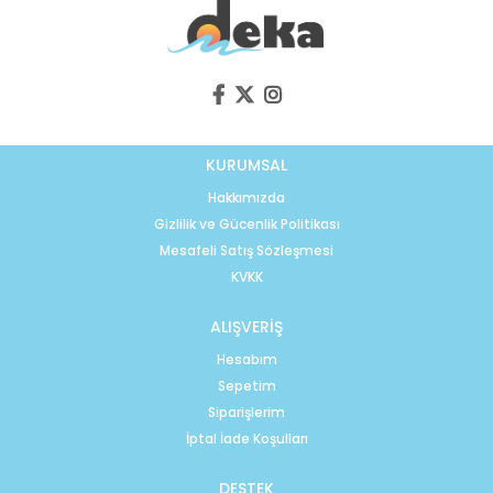
KURUMSAL
Hakkımızda
Gizlilik ve Gücenlik Politikası
Mesafeli Satış Sözleşmesi
KVKK
ALIŞVERİŞ
Hesabım
Sepetim
Siparişlerim
İptal İade Koşulları
DESTEK