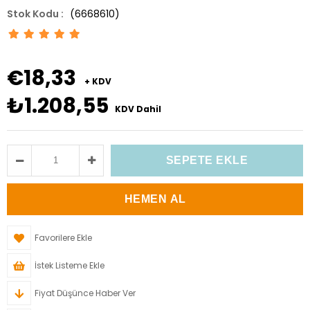
(6668610)
€18,33
+ KDV
₺1.208,55
KDV Dahil
Favorilere Ekle
İstek Listeme Ekle
Fiyat Düşünce Haber Ver