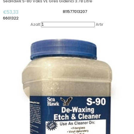
SeaHawk S-80 Vaks VE Gres Giderici 3.78 Litre
811577013207
€53,33
6601322
Azalt
Artır