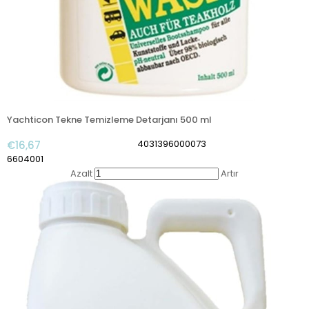
Yachticon Tekne Temizleme Detarjanı 500 ml
4031396000073
€16,67
6604001
Azalt
Artır