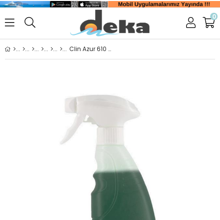
0
Clin Azur 610 Enzimatik Kireç Sökücü/Temizleyici 750ml