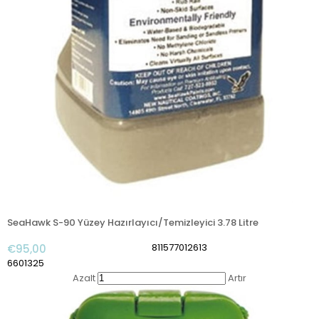
SeaHawk S-90 Yüzey Hazırlayıcı/Temizleyici 3.78 Litre
811577012613
€95,00
6601325
Azalt
Artır