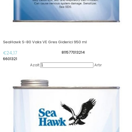
SeaHawk S-80 Vaks VE Gres Giderici 950 ml
811577013214
€24,17
6601321
Azalt
Artır