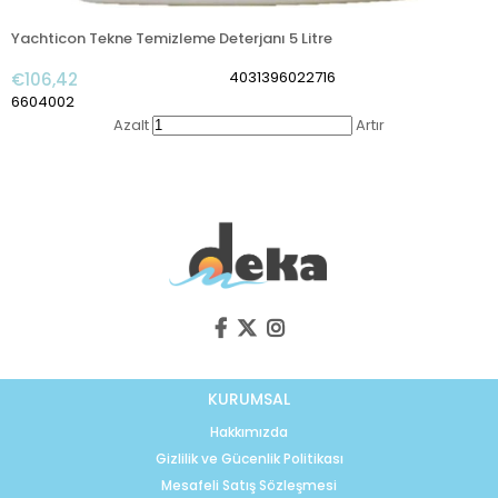
Yachticon Tekne Temizleme Deterjanı 5 Litre
4031396022716
€106,42
6604002
Azalt
Artır
KURUMSAL
Hakkımızda
Gizlilik ve Gücenlik Politikası
Mesafeli Satış Sözleşmesi