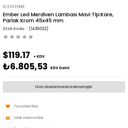
I2 SYSTEMS
Ember Led Merdiven Lambası Mavi Tip:Kare,
Parlak Krom 45x45 mm
(1435022)
$119.17
+ KDV
₺6.805,53
KDV Dahil
Ürün stoklarımızda kalmamıştır.
Favorilere Ekle
İstek Listeme Ekle