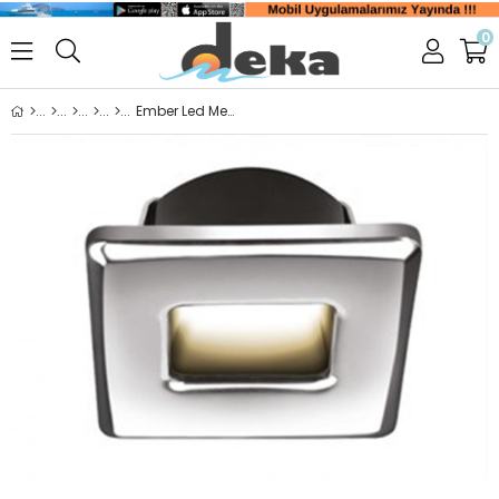
0
Ember Led Merdiven Lambası Mavi Tip:Kare, Parlak Krom 45x45 mm