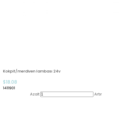
Kokpit/merdiven lambası 24v
$18.08
1411901
Azalt
Artır