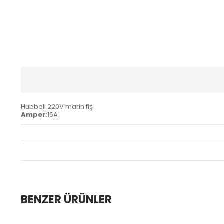
Hubbell 220V marin fiş
Amper:
16A
BENZER ÜRÜNLER