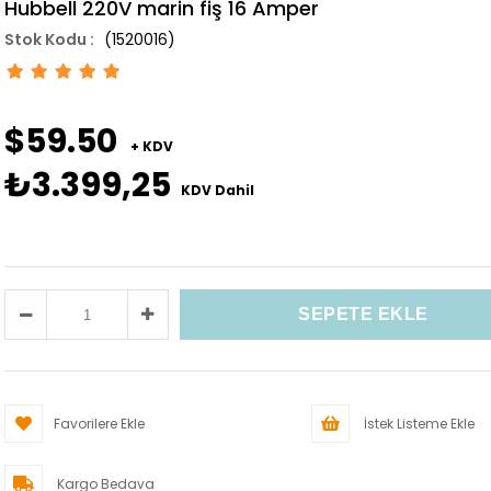
Hubbell 220V marin fiş 16 Amper
(1520016)
$59.50
+ KDV
₺3.399,25
KDV Dahil
Favorilere Ekle
İstek Listeme Ekle
Kargo Bedava